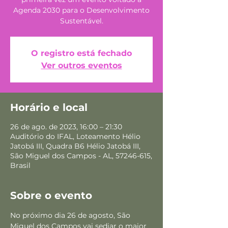
Agenda 2030 para o Desenvolvimento
Sustentável.
O registro está fechado
Ver outros eventos
Horário e local
26 de ago. de 2023, 16:00 – 21:30
Auditório do IFAL, Loteamento Hélio
Jatobá III, Quadra B6 Hélio Jatobá III,
São Miguel dos Campos - AL, 57246-615,
Brasil
Sobre o evento
No próximo dia 26 de agosto, São 
Miguel dos Campos vai sediar o maior 