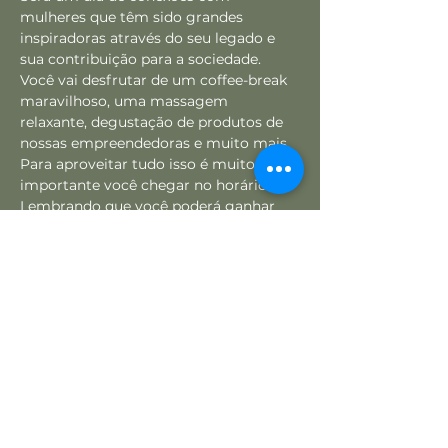
mulheres que têm sido grandes 
inspiradoras através do seu legado e 
sua contribuição para a sociedade.
Você vai desfrutar de um coffee-break 
maravilhoso, uma massagem 
relaxante, degustação de produtos de 
nossas empreendedoras e muito mais. 
Para aproveitar tudo isso é muito 
importante você chegar no horário.
Lembrando que você poderá ganhar 
uma TV! É muito simples, estaremos 
realizando uma ação social em 
parceria com a Secretaria de Meio 
Ambiente. É só juntar 10 garrafas pets 
e trocar no dia do evento por um 
cupom, quanto mais garrafas, mais 
chances de ganhar.
Em breve teremos mais novidades 
sobre esse evento... AGUARDEM!