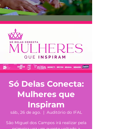
Só Delas Conecta:
Mulheres que
Inspiram
sáb., 26 de ago.
  |  
Auditório do IFAL
São Miguel dos Campos irá realizar pela
primeira vez um evento voltado a