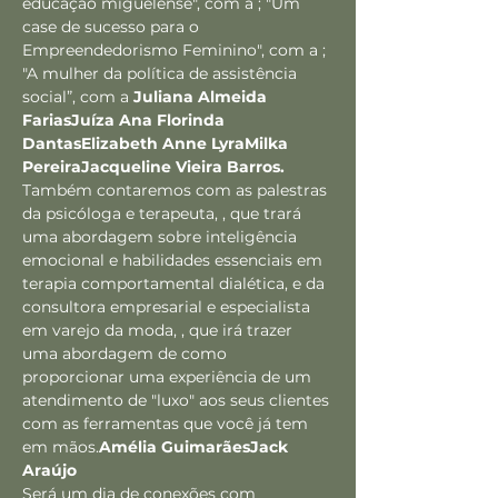
educação miguelense", com a 
; "Um 
case de sucesso para o 
Empreendedorismo Feminino", com a 
; 
"A mulher da política de assistência 
social”, com a 
Juliana Almeida 
Farias
Juíza Ana Florinda 
Dantas
Elizabeth Anne Lyra
Milka 
Pereira
Jacqueline Vieira Barros.
Também contaremos com as palestras 
da psicóloga e terapeuta, 
, que trará 
uma abordagem sobre inteligência 
emocional e habilidades essenciais em 
terapia comportamental dialética, e da 
consultora empresarial e especialista 
em varejo da moda, 
, que irá trazer 
uma abordagem de como 
proporcionar uma experiência de um 
atendimento de "luxo" aos seus clientes 
com as ferramentas que você já tem 
em mãos.
Amélia Guimarães
Jack 
Araújo
Será um dia de conexões com 