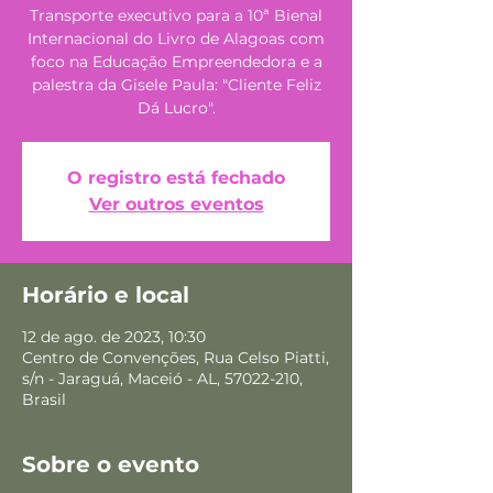
Transporte executivo para a 10ª Bienal
Internacional do Livro de Alagoas com
foco na Educação Empreendedora e a
palestra da Gisele Paula: "Cliente Feliz
Dá Lucro".
O registro está fechado
Ver outros eventos
Horário e local
12 de ago. de 2023, 10:30
Centro de Convenções, Rua Celso Piatti,
s/n - Jaraguá, Maceió - AL, 57022-210,
Brasil
Sobre o evento