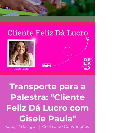
Transporte para a
Palestra: "Cliente
Feliz Dá Lucro com
Gisele Paula"
sáb., 12 de ago.
  |  
Centro de Convenções