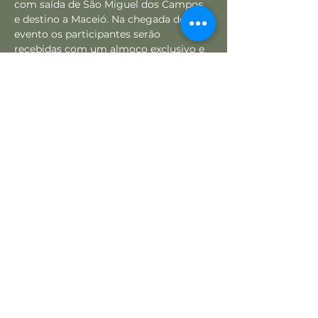
com saída de São Miguel dos Campos 
e destino a Maceió. Na chegada do 
evento os participantes serão 
recebidas com um almoço exclusivo e 
antes do ínicio da palestra "Cliente 
Feliz Dá Lucro" teremos um coffee-
break. Para confirmar sua ida no 
transporte será necessário preencher 
todos os dados solicitados na inscrição 
devido ao seguro de vida que será 
realizado para todos as pessoas 
transportadas no ônibus visando a 
segurança de todos. O transporte terá 
saída da praça da matriz. (Para o 
pessoal da parte alta iremos definir um 
ponto de acesso após a finalização das 
inscrições). O horário de saída do 
ônibus será definido em breve.
Em breve, mais informações!
Ingressos